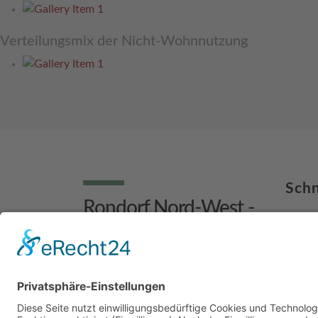
Verteilungsmix der Nicht-Wohnnutzung
Schn
Rondorf Nord-West -
Über 
Wohnraum für 3.000
Mehrw
Menschen
Impre
Meilen