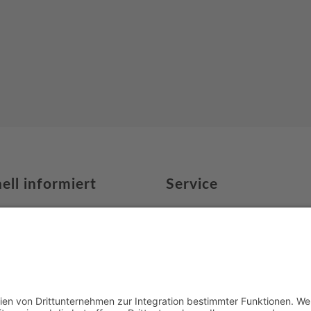
ell informiert
Service
uns
Newsletter
ert
Download Broschüre
ssionen
steine