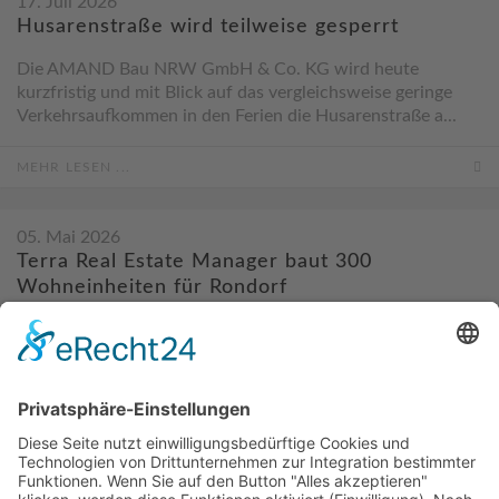
17. Juli 2026
Husarenstraße wird teilweise gesperrt
Die AMAND Bau NRW GmbH & Co. KG wird heute
kurzfristig und mit Blick auf das vergleichsweise geringe
Verkehrsaufkommen in den Ferien die Husarenstraße a...
MEHR LESEN ...
05. Mai 2026
Terra Real Estate Manager baut 300
Wohneinheiten für Rondorf
Die AMELIS Projektentwicklungs GmbH & Co. KG hat im
Stadtquartier Köln Rondorf Nord-West weitere
Grundstücke veräußert: Der Investor Terra Real Estate M...
MEHR LESEN ...