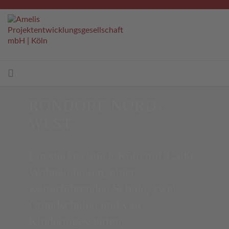
RONDORF NORD-
WEST
Ein starkes Stück Köln mit 1.300
Wohneinheiten, einer
weiterführenden Schule, zwei
Grundschulen und vier
Kindertagesstätten.